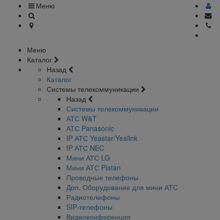
Меню
Меню
Каталог
Назад
Каталог
Системы телекоммуникации
Назад
Системы телекоммуникации
АТС W&T
АТС Panasonic
IP АТС Yeastar/Yealink
IP АТС NEC
Мини АТС LG
Мини АТС Platan
Проводные телефоны
Доп. Оборудование для мини АТС
Радиотелефоны
SIP-телефоны
Видеоконференция