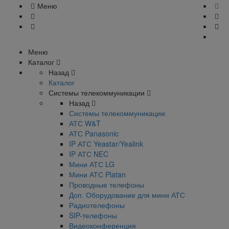
Меню
Меню
Каталог
Назад
Каталог
Системы телекоммуникации
Назад
Системы телекоммуникации
АТС W&T
АТС Panasonic
IP АТС Yeastar/Yealink
IP АТС NEC
Мини АТС LG
Мини АТС Platan
Проводные телефоны
Доп. Оборудование для мини АТС
Радиотелефоны
SIP-телефоны
Видеоконференция