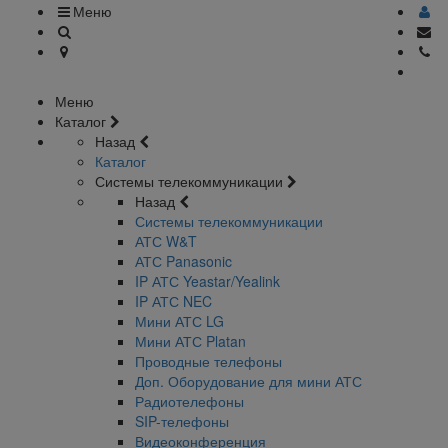
Меню
Меню
Каталог
Назад
Каталог
Системы телекоммуникации
Назад
Системы телекоммуникации
АТС W&T
АТС Panasonic
IP АТС Yeastar/Yealink
IP АТС NEC
Мини АТС LG
Мини АТС Platan
Проводные телефоны
Доп. Оборудование для мини АТС
Радиотелефоны
SIP-телефоны
Видеоконференция