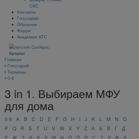
СКС
Контакты
Глоссарий
Обучение
Форум
Академия АТС
Каталог
Главная
Глоссарий
Термины
0-9
3 in 1. Выбираем МФУ
для дома
0-9
A
B
C
D
E
F
G
H
I
J
K
L
M
N
O
P
Q
R
S
T
U
V
W
X
Y
Z
А
Б
В
Г
Д
Е
Ж
З
И
К
Л
М
Н
О
П
Р
С
Т
У
Ф
Х