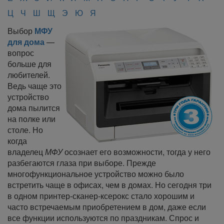
Ц
Ч
Ш
Щ
Э
Ю
Я
Выбор
МФУ
для дома
—
вопрос
больше для
любителей.
Ведь чаще это
устройство
дома пылится
на полке или
столе. Но
когда
владелец
МФУ
осознает его возможности, тогда у него
разбегаются глаза при выборе. Прежде
многофункциональное устройство можно было
встретить чаще в офисах, чем в домах. Но сегодня три
в одном принтер-сканер-ксерокс стало хорошим и
часто встречаемым приобретением в дом, даже если
все функции используются по праздникам. Спрос и