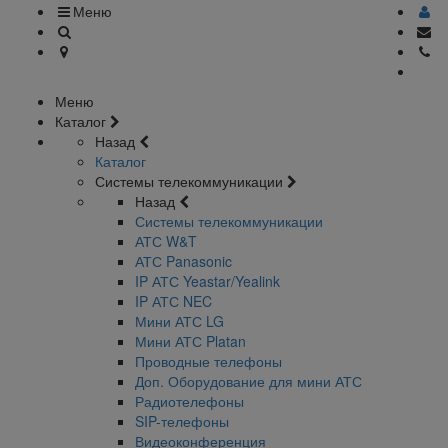
Меню
Меню
Каталог
Назад
Каталог
Системы телекоммуникации
Назад
Системы телекоммуникации
АТС W&T
АТС Panasonic
IP АТС Yeastar/Yealink
IP АТС NEC
Мини АТС LG
Мини АТС Platan
Проводные телефоны
Доп. Оборудование для мини АТС
Радиотелефоны
SIP-телефоны
Видеоконференция