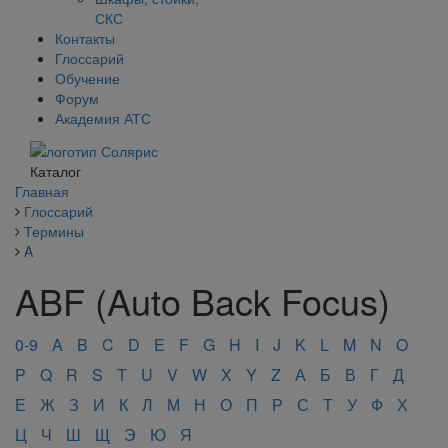
СКС
Контакты
Глоссарий
Обучение
Форум
Академия АТС
Каталог
Главная
Глоссарий
Термины
A
ABF (Auto Back Focus)
0-9
A
B
C
D
E
F
G
H
I
J
K
L
M
N
O
P
Q
R
S
T
U
V
W
X
Y
Z
А
Б
В
Г
Д
Е
Ж
З
И
К
Л
М
Н
О
П
Р
С
Т
У
Ф
Х
Ц
Ч
Ш
Щ
Э
Ю
Я