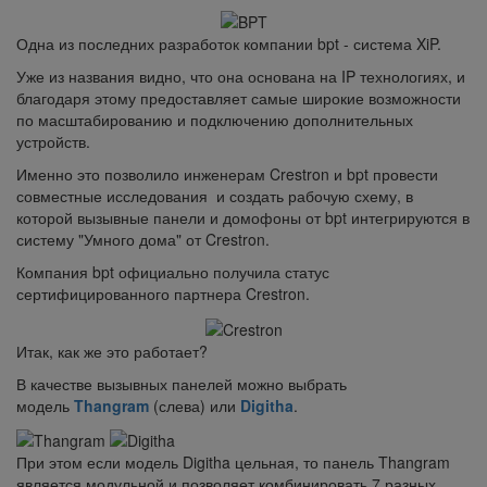
Одна из последних разработок компании bpt - система XiP.
Уже из названия видно, что она основана на IP технологиях, и
благодаря этому предоставляет самые широкие возможности
по масштабированию и подключению дополнительных
устройств.
Именно это позволило инженерам Crestron и bpt провести
совместные исследования и создать рабочую схему, в
которой вызывные панели и домофоны от bpt интегрируются в
систему "Умного дома" от Crestron.
Компания bpt официально получила статус
сертифицированного партнера Crestron.
Итак, как же это работает?
В качестве вызывных панелей можно выбрать
модель
Thangram
(слева) или
Digitha
.
При этом если модель Digitha цельная, то панель Thangram
является модульной и позволяет комбинировать 7 разных