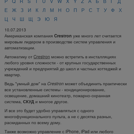
P
Q
R
S
T
U
V
W
X
Y
Z
А
Б
В
Г
Д
Е
Ж
З
И
К
Л
М
Н
О
П
Р
С
Т
У
Ф
Х
Ц
Ч
Ш
Щ
Э
Ю
Я
10.07.2013
Американская компания
Crestron
уже много лет считается
мировым лидером в производстве систем управления и
автоматизации.
Автоматику от
Crestron
можно встретить в инсталляциях
любого уровня сложности - от крупных государственных
учреждений и предприятий до школ и частных коттеджей и
квартир.
Ведь "умный дом" на
Crestron
может объединить практически
все установленные системы - кондиционирование,
освещение, домашний кинотеатр, пожарно-охранная
система,
СКУД
и многое другое.
И все это будет удобно управляться с одного
многофункционального пульта, а не с десятка разных,
раскиданных по всему дому.
Также возможно управление с iPhone, iPad или любого