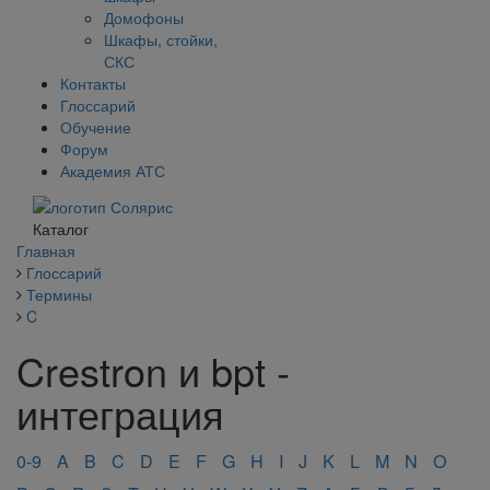
Домофоны
Шкафы, стойки,
СКС
Контакты
Глоссарий
Обучение
Форум
Академия АТС
Каталог
Главная
Глоссарий
Термины
C
Crestron и bpt -
интеграция
0-9
A
B
C
D
E
F
G
H
I
J
K
L
M
N
O