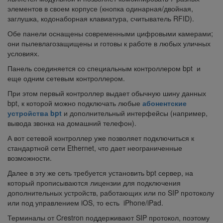
элементов в своем корпусе (кнопка одинарная/двойная,
заглушка, кодонаборная клавиатура, считыватель RFID).
Обе панели оснащены современными цифровыми камерами;
они пылевлагозащищены и готовы к работе в любых уличных
условиях.
Панель соединяется со специальным контроллером bpt и
еще одним сетевым контроллером.
При этом первый контроллер выдает обычную шину данных
bpt, к которой можно подключать любые
абонентские
устройства bpt
и дополнительный интерфейсы (например,
вывода звонка на домашний телефон).
А вот сетевой контроллер уже позволяет подключиться к
стандартной сети Ethernet, что дает неограниченные
возможности.
Далее в эту же сеть требуется установить bpt сервер, на
который прописываются лицензии для подключения
дополнительных устройств, работающих или по SIP протоколу
или под управлением iOS, то есть iPhone/iPad.
Терминалы от Crestron поддерживают SIP протокол, поэтому