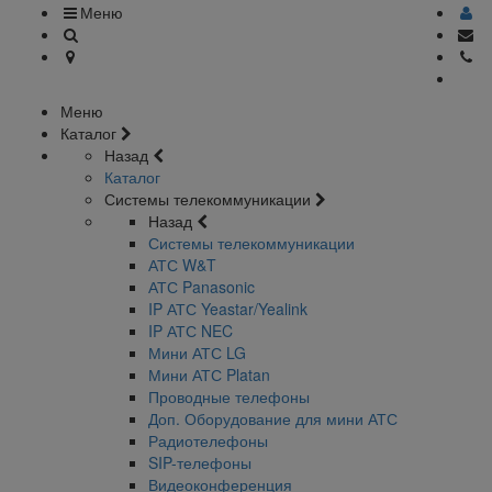
Меню
Меню
Каталог
Назад
Каталог
Системы телекоммуникации
Назад
Системы телекоммуникации
АТС W&T
АТС Panasonic
IP АТС Yeastar/Yealink
IP АТС NEC
Мини АТС LG
Мини АТС Platan
Проводные телефоны
Доп. Оборудование для мини АТС
Радиотелефоны
SIP-телефоны
Видеоконференция