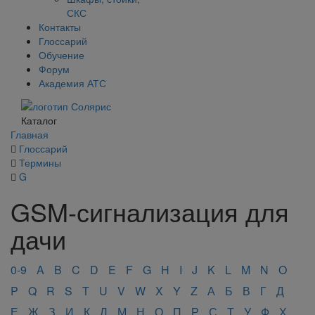
СКС
Контакты
Глоссарий
Обучение
Форум
Академия АТС
Каталог
Главная
Глоссарий
Термины
G
GSM-сигнализация для
дачи
0-9
A
B
C
D
E
F
G
H
I
J
K
L
M
N
O
P
Q
R
S
T
U
V
W
X
Y
Z
А
Б
В
Г
Д
Е
Ж
З
И
К
Л
М
Н
О
П
Р
С
Т
У
Ф
Х