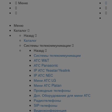
Меню
Меню
Каталог
Назад
Каталог
Системы телекоммуникации
Назад
Системы телекоммуникации
АТС W&T
АТС Panasonic
IP АТС Yeastar/Yealink
IP АТС NEC
Мини АТС LG
Мини АТС Platan
Проводные телефоны
Доп. Оборудование для мини АТС
Радиотелефоны
SIP-телефоны
Видеоконференция