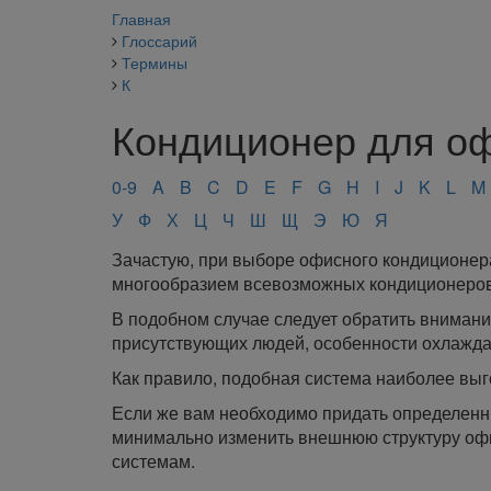
Главная
Глоссарий
Термины
К
Кондиционер для о
0-9
A
B
C
D
E
F
G
H
I
J
K
L
M
У
Ф
Х
Ц
Ч
Ш
Щ
Э
Ю
Я
Зачастую, при выборе офисного кондиционер
многообразием всевозможных кондиционеров
В подобном случае следует обратить вниман
присутствующих людей, особенности охлажд
Как правило, подобная система наиболее выг
Если же вам необходимо придать определенн
минимально изменить внешнюю структуру офис
системам.