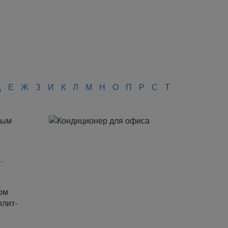
Д
Е
Ж
З
И
К
Л
М
Н
О
П
Р
С
Т
ным
.
ом
плит-