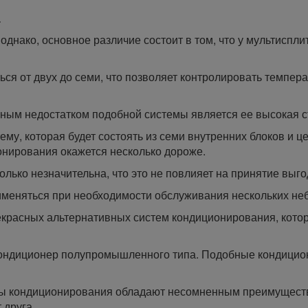
а
, однако, основное различие состоит в том, что у мультисп
ся от двух до семи, что позволяет контролировать темпер
ым недостатком подобной системы является ее высокая с
му, которая будет состоять из семи внутренних блоков и це
онирования окажется несколько дороже.
олько незначительна, что это не повлияет на принятие выг
именяться при необходимости обслуживания нескольких не
екрасных альтернативных систем кондиционирования, кото
ондиционер полупромышленного типа. Подобные кондицион
 кондиционирования обладают несомненным преимущество
 друга.