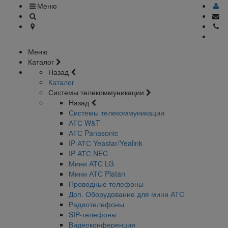
Меню
Меню
Каталог
Назад
Каталог
Системы телекоммуникации
Назад
Системы телекоммуникации
АТС W&T
АТС Panasonic
IP АТС Yeastar/Yealink
IP АТС NEC
Мини АТС LG
Мини АТС Platan
Проводные телефоны
Доп. Оборудование для мини АТС
Радиотелефоны
SIP-телефоны
Видеоконференция