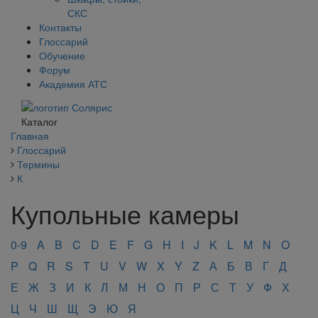
СКС
Контакты
Глоссарий
Обучение
Форум
Академия АТС
Каталог
Главная
Глоссарий
Термины
К
Купольные камеры
0-9
A
B
C
D
E
F
G
H
I
J
K
L
M
N
O
P
Q
R
S
T
U
V
W
X
Y
Z
А
Б
В
Г
Д
Е
Ж
З
И
К
Л
М
Н
О
П
Р
С
Т
У
Ф
Х
Ц
Ч
Ш
Щ
Э
Ю
Я