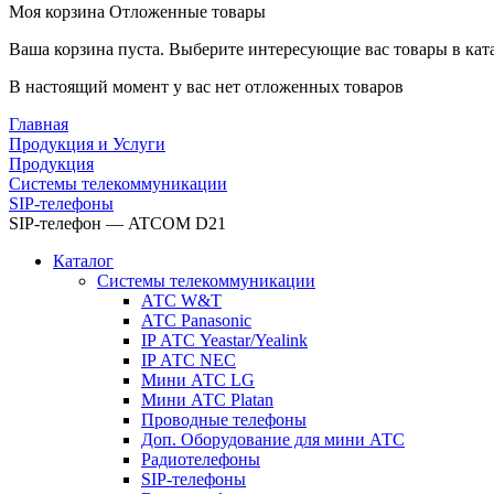
Моя корзина
Отложенные товары
Ваша корзина пуста. Выберите интересующие вас товары в кат
В настоящий момент у вас нет отложенных товаров
Главная
Продукция и Услуги
Продукция
Системы телекоммуникации
SIP-телефоны
SIP-телефон — ATCOM D21
Каталог
Системы телекоммуникации
АТС W&T
АТС Panasonic
IP АТС Yeastar/Yealink
IP АТС NEC
Мини АТС LG
Мини АТС Platan
Проводные телефоны
Доп. Оборудование для мини АТС
Радиотелефоны
SIP-телефоны