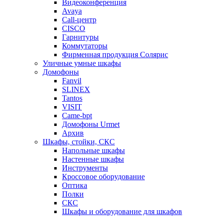
Видеоконференция
Avaya
Call-центр
CISCO
Гарнитуры
Коммутаторы
Фирменная продукция Солярис
Уличные умные шкафы
Домофоны
Fanvil
SLINEX
Tantos
VISIT
Came-bpt
Домофоны Urmet
Архив
Шкафы, стойки, СКС
Напольные шкафы
Настенные шкафы
Инструменты
Кроссовое оборудование
Оптика
Полки
СКС
Шкафы и оборудование для шкафов