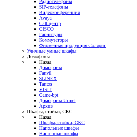
Радиотелефоны
SIP-телефоны
Видеоконференция
Avaya
Call-центр
CISCO
Гарнитуры
Коммутаторы
Фирменная продукция Солярис
Уличные умные шкафы
Домофоны
Назад
Домофоны
Fanvil
SLINEX
Tantos
VISIT
Came-bpt
Домофоны Urmet
Архив
Шкафы, стойки, СКС
Назад
Шкафы, стойки, СКС
Напольные шкафы
Настенные шкафы