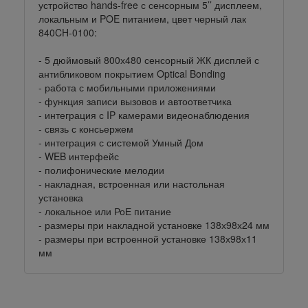
устройство hands-free с сенсорным 5’’ дисплеем,
локальным и POE питанием, цвет черный лак
840CH-0100:
- 5 дюймовый 800х480 сенсорный ЖК дисплей с
антибликовом покрытием Optical Bonding
- работа с мобильными приложениями
- функция записи вызовов и автоответчика
- интеграция с IP камерами видеонаблюдения
- связь с консьержем
- интеграция с системой Умный Дом
- WEB интерфейс
- полифонические мелодии
- накладная, встроенная или настольная
установка
- локальное или РоЕ питание
- размеры при накладной установке 138х98х24 мм
- размеры при встроенной установке 138х98х11
мм