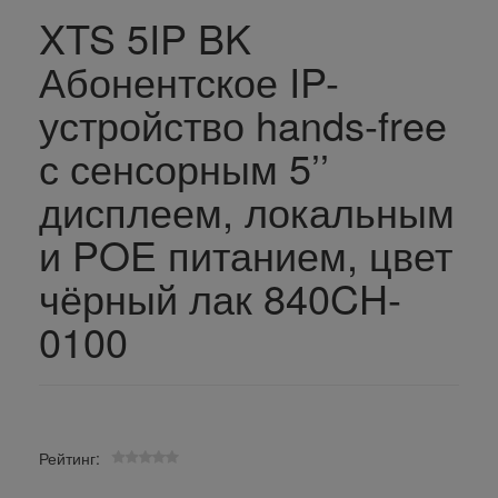
XTS 5IP BK
Абонентское IP-
устройство hands-free
с сенсорным 5’’
дисплеем, локальным
и POE питанием, цвет
чёрный лак 840CH-
0100
Рейтинг: