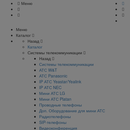
Меню
Меню
Каталог
Назад
Каталог
Системы телекоммуникации
Назад
Системы телекоммуникации
АТС W&T
АТС Panasonic
IP АТС Yeastar/Yealink
IP АТС NEC
Мини АТС LG
Мини АТС Platan
Проводные телефоны
Доп. Оборудование для мини АТС
Радиотелефоны
SIP-телефоны
Видеоконференция