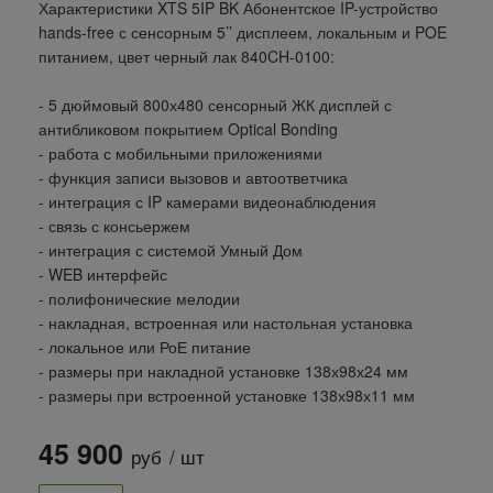
Характеристики XTS 5IP BK Абонентское IP-устройство
hands-free с сенсорным 5’’ дисплеем, локальным и POE
питанием, цвет черный лак 840CH-0100:
- 5 дюймовый 800х480 сенсорный ЖК дисплей с
антибликовом покрытием Optical Bonding
- работа с мобильными приложениями
- функция записи вызовов и автоответчика
- интеграция с IP камерами видеонаблюдения
- связь с консьержем
- интеграция с системой Умный Дом
- WEB интерфейс
- полифонические мелодии
- накладная, встроенная или настольная установка
- локальное или РоЕ питание
- размеры при накладной установке 138х98х24 мм
- размеры при встроенной установке 138х98х11 мм
45 900
руб
/ шт