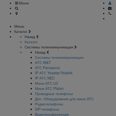
Меню
Меню
Каталог
Назад
Каталог
Системы телекоммуникации
Назад
Системы телекоммуникации
АТС W&T
АТС Panasonic
IP АТС Yeastar/Yealink
IP АТС NEC
Мини АТС LG
Мини АТС Platan
Проводные телефоны
Доп. Оборудование для мини АТС
Радиотелефоны
SIP-телефоны
Видеоконференция