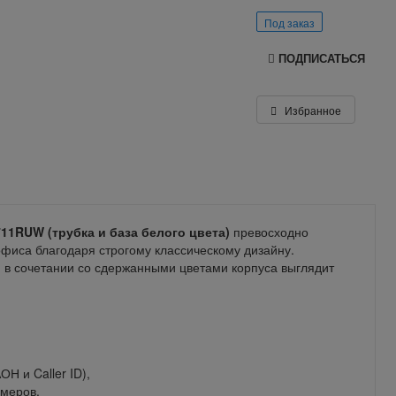
Под заказ
ПОДПИСАТЬСЯ
Избранное
711RUW
(трубка и база белого цвета)
превосходно
офиса благодаря строгому классическому дизайну.
й в сочетании со сдержанными цветами корпуса выглядит
Н и Caller ID),
омеров.