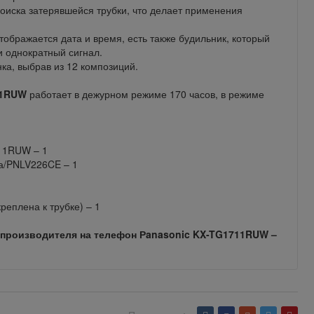
поиска затерявшейся трубки, что делает применения
ображается дата и время, есть также будильник, который
и однократный сигнал.
ка, выбрав из 12 композиций.
11RUW
работает в дежурном режиме 170 часов, в режиме
711RUW – 1
ка/PNLV226CE – 1
реплена к трубке) – 1
 производителя на телефон Рanasonic KX-TG1711RUW –