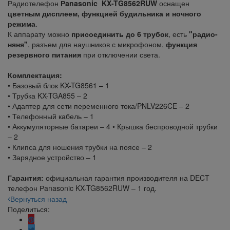
Радиотелефон
Рanasonic KX-TG8562RUW
оснащен
цветным дисплеем, функцией будильника и ночного
режима
.
К аппарату можно
присоединить до 6 трубок
, есть
"радио-
няня"
, разъем для наушников с микрофоном,
функция
резервного питания
при отключении света.
Комплектация:
• Базовый блок KX-TG8561 – 1
• Трубка KX-TGA855 – 2
• Адаптер для сети переменного тока/PNLV226CE – 2
• Телефонный кабель – 1
• Аккумуляторные батареи – 4 • Крышка беспроводной трубки
– 2
• Клипса для ношения трубки на поясе – 2
• Зарядное устройство – 1
Гарантия:
официальная гарантия производителя на DECT
телефон Рanasonic KX-TG8562RUW – 1 год.
Вернуться назад
Поделиться: