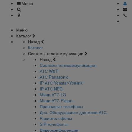
Меню
Меню
Каталог
Назад
Каталог
Системы телекоммуникации
Назад
Системы телекоммуникации
АТС W&T
АТС Panasonic
IP АТС Yeastar/Yealink
IP АТС NEC
Мини АТС LG
Мини АТС Platan
Проводные телефоны
Доп. Оборудование для мини АТС
Радиотелефоны
SIP-телефоны
Видеоконференция