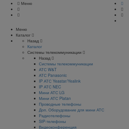
Меню
Меню
Каталог
Назад
Каталог
Системы телекоммуникации
Назад
Системы телекоммуникации
АТС W&T
АТС Panasonic
IP АТС Yeastar/Yealink
IP АТС NEC
Мини АТС LG
Мини АТС Platan
Проводные телефоны
Доп. Оборудование для мини АТС
Радиотелефоны
SIP-телефоны
Видеоконференция