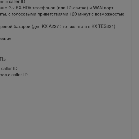
 с caller ID
ние 2-х KX-HDV телефонов (или L2-свитча) и WAN порт
чты, с голосовыми приветствиями 120 минут с возможностью
вной батареи (для KX-A227 : тот же что и в KX-TES824)
вания
ть
caller ID
ов с caller ID