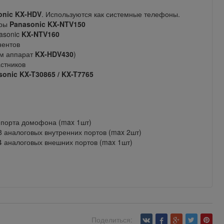
onic KX-HDV
. Используются как системные телефоны.
еры
Panasonic KX-NTV150
asonic
KX-NTV160
нентов
им аппарат
KX-HDV430
)
астников
sonic KX-T30865 / KX-T7765
 порта домофона (max 1шт)
8 аналоговых внутренних портов (max 2шт)
 4 аналоговых внешних портов (max 1шт)
Поделиться: