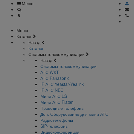
Меню
Меню
Каталог
Назад
Каталог
Системы телекоммуникации
Назад
Системы телекоммуникации
АТС W&T
АТС Panasonic
IP АТС Yeastar/Yealink
IP АТС NEC
Мини АТС LG
Мини АТС Platan
Проводные телефоны
Доп. Оборудование для мини АТС
Радиотелефоны
SIP-телефоны
Видеоконференция