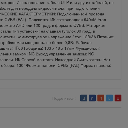
метров. Использование кабеля UTP или других кабелей, не
абеля для передачи видеосигнала, при подключении
НИЧЕСКИЕ ХАРАКТЕРИСТИКИ: Подключение: 4 провода
и CVBS (PAL). Подсветка: ИК светодиодная 940нМ Угол
в формате AHD или 120 град. в формате CVBS. Материал
аль Тип установки: накладная (уголок 30 град. в
контакты, коммутируемое напряжение / ток: 12В/3А Питание:
отребляемая мощность: не более 0,8Вт Рабочая
защиты: IP66 Габариты: 133 х 48 х 17мм Функционал:
ления замком: NC Выход управления замком: NO
 панели: ИК Способ монтажа: Накладной Считыватель: Нет
 обзора: 130˚ Формат панели: CVBS (PAL) Формат панели:
Поделиться: