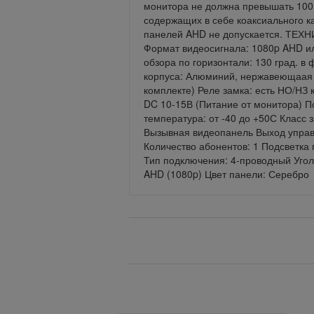
монитора не должна превышать 100 
содержащих в себе коаксиального к
панелей AHD не допускается. ТЕХ
Формат видеосигнала: 1080p AHD ил
обзора по горизонтали: 130 град. 
корпуса: Алюминий, нержавеющаая ст
комплекте) Реле замка: есть НО/НЗ 
DC 10-15В (Питание от монитора) П
температура: от -40 до +50С Класс 
Вызывная видеопанель Выход управ
Количество абонентов: 1 Подсветка
Тип подключения: 4-проводный Угол
AHD (1080p) Цвет панели: Серебро
Вернуться назад