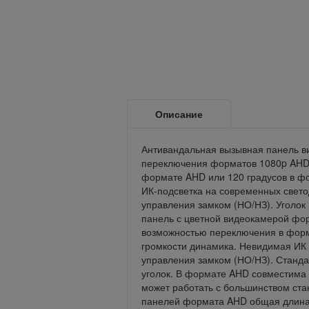
Описание
Антивандальная вызывная панель в
переключения форматов 1080p AHD и
формате AHD или 120 градусов в ф
ИК-подсветка на современных свето
управления замком (НО/НЗ). Уголок
панель с цветной видеокамерой фор
возможностью переключения в форма
громкости динамика. Невидимая ИК 
управления замком (НО/НЗ). Станда
уголок. В формате AHD совместима
может работать с большинством ст
панелей формата AHD общая длина к