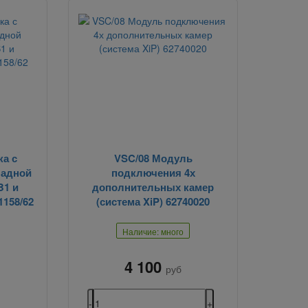
а с
VSC/08 Модуль
ладной
подключения 4х
B1 и
дополнительных камер
1158/62
(система XiP) 62740020
Наличие: много
4 100
руб