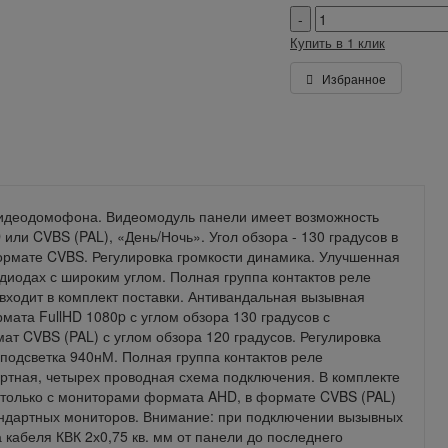
Купить в 1 клик
Избранное
идеодомофона. Видеомодуль панели имеет возможность
ли CVBS (PAL), «День/Ночь». Угол обзора - 130 градусов в
ормате CVBS. Регулировка громкости динамика. Улучшенная
диодах с широким углом. Полная группа контактов реле
 входит в комплект поставки. Антивандальная вызывная
мата FullHD 1080p с углом обзора 130 градусов с
т CVBS (PAL) с углом обзора 120 градусов. Регулировка
подсветка 940нМ. Полная группа контактов реле
ртная, четырех проводная схема подключения. В комплекте
 только с мониторами формата AHD, в формате CVBS (PAL)
андартных мониторов. Внимание: при подключении вызывных
абеля КВК 2х0,75 кв. мм от панели до последнего