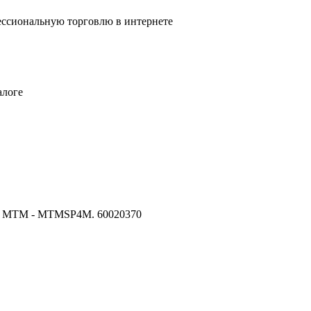
ссиональную торговлю в интернете
алоге
ли MTM - MTMSP4M. 60020370