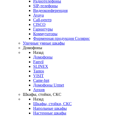
Радиотелефоны
SIP-телефоны
Видеоконференция
Avaya
Call-центр
CISCO
Гарнитуры
Коммутаторы
Фирменная продукция Солярис
Уличные умные шкафы
Домофоны
Назад
Домофоны
Fanvil
SLINEX
Tantos
VISIT
Came-bpt
Домофоны Urmet
Архив
Шкафы, стойки, СКС
Назад
Шкафы, стойки, СКС
Напольные шкафы
Настенные шкафы