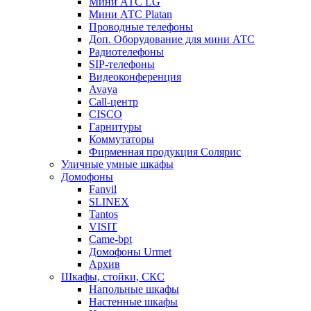
Мини АТС LG
Мини АТС Platan
Проводные телефоны
Доп. Оборудование для мини АТС
Радиотелефоны
SIP-телефоны
Видеоконференция
Avaya
Call-центр
CISCO
Гарнитуры
Коммутаторы
Фирменная продукция Солярис
Уличные умные шкафы
Домофоны
Fanvil
SLINEX
Tantos
VISIT
Came-bpt
Домофоны Urmet
Архив
Шкафы, стойки, СКС
Напольные шкафы
Настенные шкафы