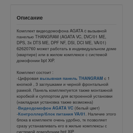
Описание
Комплект видеодомофона AGATA c вызывной
панелью THANGRAM (AGATA VC, DVC/01 ME,
DPS, 3x DTS ME, DPF NF, DSI, DCI ME, VA/01)
62620760 может работать в индивидуальном доме
(квартире) или в жилом комплексе с системой
домофонии bpt XiP.
Комплект состоит :
-Цифровая
вызывная панель THANGRAM
с 1
кнопкой , 3 заглушками и черной фронтальной
рамкой. Панель комплектуется также монтажной
коробкой и суппортом для встроенной установки
(накладная установка также возможна)
-
Видеодомофон AGATA VC
(белый цвет)
-
Контроллер/блок питания VA/01
. Наличие этого
блока в комплекте очень удобно, тк позволяет
сразу устанавливать его в жилые комплексы с
системой домофонии bpt XiP.