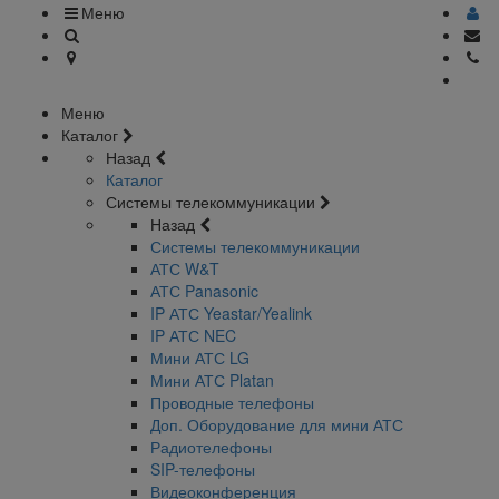
Меню
Меню
Каталог
Назад
Каталог
Системы телекоммуникации
Назад
Системы телекоммуникации
АТС W&T
АТС Panasonic
IP АТС Yeastar/Yealink
IP АТС NEC
Мини АТС LG
Мини АТС Platan
Проводные телефоны
Доп. Оборудование для мини АТС
Радиотелефоны
SIP-телефоны
Видеоконференция