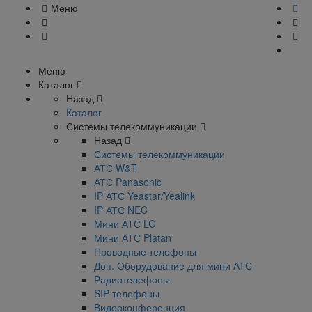
Меню
Меню
Каталог
Назад
Каталог
Системы телекоммуникации
Назад
Системы телекоммуникации
АТС W&T
АТС Panasonic
IP АТС Yeastar/Yealink
IP АТС NEC
Мини АТС LG
Мини АТС Platan
Проводные телефоны
Доп. Оборудование для мини АТС
Радиотелефоны
SIP-телефоны
Видеоконференция