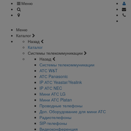
Меню
Меню
Каталог
Назад
Каталог
Системы телекоммуникации
Назад
Системы телекоммуникации
АТС W&T
АТС Panasonic
IP АТС Yeastar/Yealink
IP АТС NEC
Мини АТС LG
Мини АТС Platan
Проводные телефоны
Доп. Оборудование для мини АТС
Радиотелефоны
SIP-телефоны
Видеоконференция