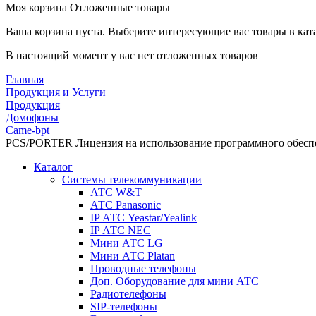
Моя корзина
Отложенные товары
Ваша корзина пуста. Выберите интересующие вас товары в кат
В настоящий момент у вас нет отложенных товаров
Главная
Продукция и Услуги
Продукция
Домофоны
Came-bpt
PCS/PORTER Лицензия на использование программного обеспе
Каталог
Системы телекоммуникации
АТС W&T
АТС Panasonic
IP АТС Yeastar/Yealink
IP АТС NEC
Мини АТС LG
Мини АТС Platan
Проводные телефоны
Доп. Оборудование для мини АТС
Радиотелефоны
SIP-телефоны