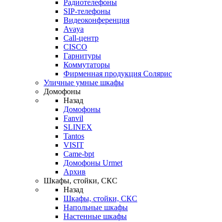
Радиотелефоны
SIP-телефоны
Видеоконференция
Avaya
Call-центр
CISCO
Гарнитуры
Коммутаторы
Фирменная продукция Солярис
Уличные умные шкафы
Домофоны
Назад
Домофоны
Fanvil
SLINEX
Tantos
VISIT
Came-bpt
Домофоны Urmet
Архив
Шкафы, стойки, СКС
Назад
Шкафы, стойки, СКС
Напольные шкафы
Настенные шкафы