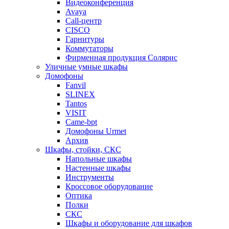
Видеоконференция
Avaya
Call-центр
CISCO
Гарнитуры
Коммутаторы
Фирменная продукция Солярис
Уличные умные шкафы
Домофоны
Fanvil
SLINEX
Tantos
VISIT
Came-bpt
Домофоны Urmet
Архив
Шкафы, стойки, СКС
Напольные шкафы
Настенные шкафы
Инструменты
Кроссовое оборудование
Оптика
Полки
СКС
Шкафы и оборудование для шкафов