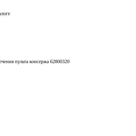
алоге
чения пульта консержа 62800320