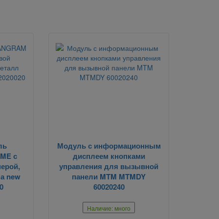
ль
Модуль с информационным
ME с
дисплеем кнопками
ерой,
управления для вызывной
ма new
панели MTM MTMDY
0
60020240
Наличие: много