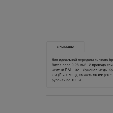
Описание
Для идеальной передачи сигнала bp
Витая пара 0.28 мм²+ 2 провода се
желтый RAL 1021. Луженая медь. Кр
Ом (F = 1 МГц), емкость 50 пФ (20 
рулонах по 100 м.
Вернуться назад