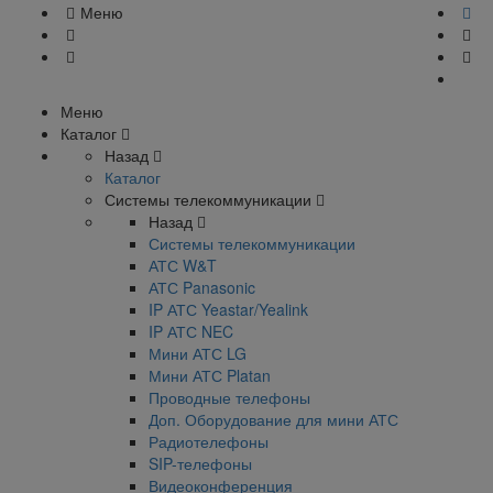
Меню
Меню
Каталог
Назад
Каталог
Системы телекоммуникации
Назад
Системы телекоммуникации
АТС W&T
АТС Panasonic
IP АТС Yeastar/Yealink
IP АТС NEC
Мини АТС LG
Мини АТС Platan
Проводные телефоны
Доп. Оборудование для мини АТС
Радиотелефоны
SIP-телефоны
Видеоконференция