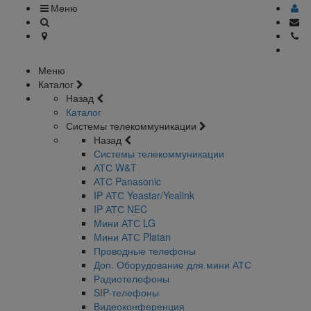
Меню
Меню
Каталог
Назад
Каталог
Системы телекоммуникации
Назад
Системы телекоммуникации
АТС W&T
АТС Panasonic
IP АТС Yeastar/Yealink
IP АТС NEC
Мини АТС LG
Мини АТС Platan
Проводные телефоны
Доп. Оборудование для мини АТС
Радиотелефоны
SIP-телефоны
Видеоконференция