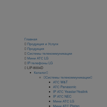
Главная
Продукция и Услуги
Продукция
Системы телекоммуникации
Мини АТС LG
IP-телефоны LG
LIP-8004D
Каталог
Системы телекоммуникации
АТС W&T
АТС Panasonic
IP АТС Yeastar/Yealink
IP АТС NEC
Мини АТС LG
Мини АТС Platan