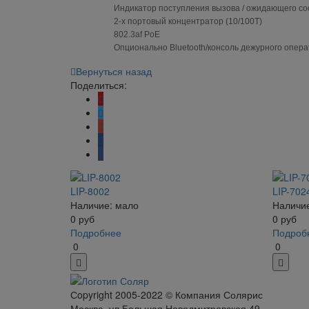
Индикатор поступления вызова / ожидающего 
2-х портовый концентратор (10/100T)
802.3af PoE
Опционально Bluetooth/консоль дежурного опер
Вернуться назад
Поделиться:
LIP-8002
LIP-702
Наличие: мало
Наличие
0
руб
0
руб
Подробнее
Подроб
0
0
Сopyright 2005-2022 © Компания Солярис
Москва, ул.Большая Новодмитровская 49