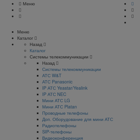
Меню
Меню
Каталог
Назад
Каталог
Системы телекоммуникации
Назад
Системы телекоммуникации
АТС W&T
АТС Panasonic
IP АТС Yeastar/Yealink
IP АТС NEC
Мини АТС LG
Мини АТС Platan
Проводные телефоны
Доп. Оборудование для мини АТС
Радиотелефоны
SIP-телефоны
Видеоконференция