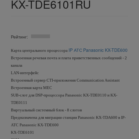
KX-TDE6101RU
Рейтинг:
IP АТС
Panasonic KX-TDE600
Карта центрального процессора
Встроенная речевая почта и плата приветственных сообщений - 2
канала
LAN-интерфейс
Встроенный сервер CTI-приложения Communication Assistant
Встроенная карта MEC
SUB-слот для DSP-процессора Panasonic KX-TDE0110 и KX-
TDE0111
Виртуальный системный блок - 8 слотов
Предназначена для миграции станции Panasonic KX-TDA600 в IP-
АТС Panasonic KX-TDE600
KX-TDE6101