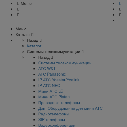
Меню
Меню
Каталог
Назад
Каталог
Системы телекоммуникации
Назад
Системы телекоммуникации
АТС W&T
АТС Panasonic
IP АТС Yeastar/Yealink
IP АТС NEC
Мини АТС LG
Мини АТС Platan
Проводные телефоны
Доп. Оборудование для мини АТС
Радиотелефоны
SIP-телефоны
Видеоконференция