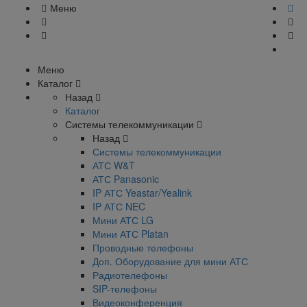
Меню
Меню
Каталог
Назад
Каталог
Системы телекоммуникации
Назад
Системы телекоммуникации
АТС W&T
АТС Panasonic
IP АТС Yeastar/Yealink
IP АТС NEC
Мини АТС LG
Мини АТС Platan
Проводные телефоны
Доп. Оборудование для мини АТС
Радиотелефоны
SIP-телефоны
Видеоконференция