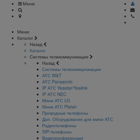
Меню
Меню
Каталог
Назад
Каталог
Системы телекоммуникации
Назад
Системы телекоммуникации
АТС W&T
АТС Panasonic
IP АТС Yeastar/Yealink
IP АТС NEC
Мини АТС LG
Мини АТС Platan
Проводные телефоны
Доп. Оборудование для мини АТС
Радиотелефоны
SIP-телефоны
Видеоконференция