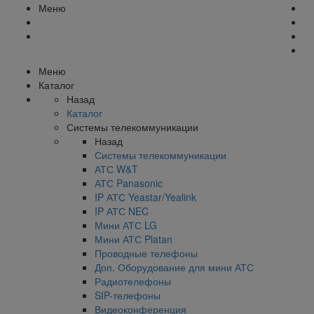
Меню
Меню
Каталог
Назад
Каталог
Системы телекоммуникации
Назад
Системы телекоммуникации
АТС W&T
АТС Panasonic
IP АТС Yeastar/Yealink
IP АТС NEC
Мини АТС LG
Мини АТС Platan
Проводные телефоны
Доп. Оборудование для мини АТС
Радиотелефоны
SIP-телефоны
Видеоконференция