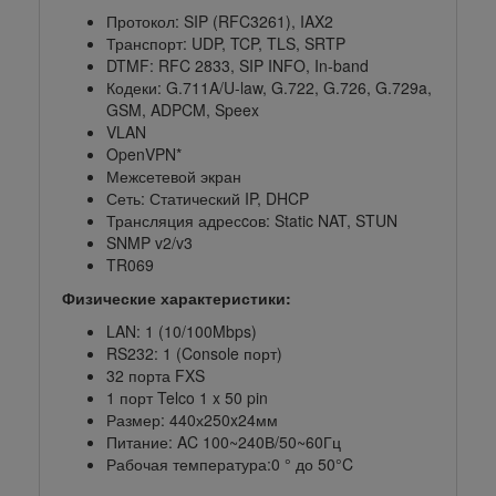
Протокол: SIP (RFC3261), IAX2
Транспорт: UDP, TCP, TLS, SRTP
DTMF: RFC 2833, SIP INFO, In-band
Кодеки: G.711A/U-law, G.722, G.726, G.729a,
GSM, ADPCM, Speex
VLAN
OpenVPN*
Межсетевой экран
Сеть: Статический IP, DHCP
Трансляция адресcов: Static NAT, STUN
SNMP v2/v3
TR069
Физические характеристики:
LAN: 1 (10/100Mbps)
RS232: 1 (Console порт)
32 порта FXS
1 порт Telco 1 x 50 pin
Размер: 440х250x24мм
Питание: AC 100~240В/50~60Гц
Рабочая температура:0 ° до 50°C