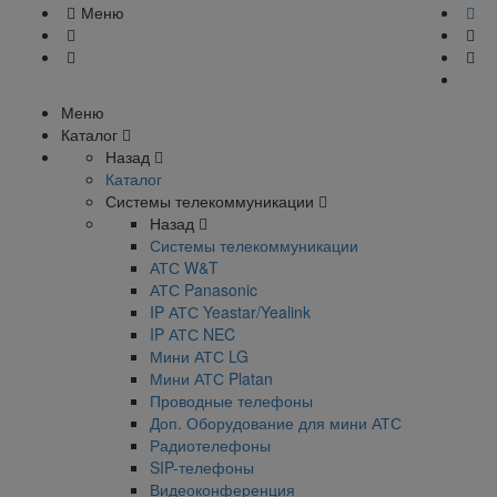
Меню
Меню
Каталог
Назад
Каталог
Системы телекоммуникации
Назад
Системы телекоммуникации
АТС W&T
АТС Panasonic
IP АТС Yeastar/Yealink
IP АТС NEC
Мини АТС LG
Мини АТС Platan
Проводные телефоны
Доп. Оборудование для мини АТС
Радиотелефоны
SIP-телефоны
Видеоконференция