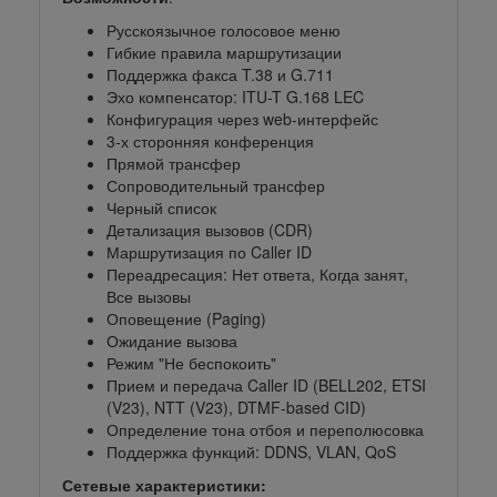
Русскоязычное голосовое меню
Гибкие правила маршрутизации
Поддержка факса T.38 и G.711
Эхо компенсатор: ITU-T G.168 LEC
Конфигурация через web-интерфейс
3-х сторонняя конференция
Прямой трансфер
Сопроводительный трансфер
Черный список
Детализация вызовов (CDR)
Маршрутизация по Caller ID
Переадресация: Нет ответа, Когда занят,
Все вызовы
Оповещение (Paging)
Ожидание вызова
Режим "Не беспокоить"
Прием и передача Caller ID (BELL202, ETSI
(V23), NTT (V23), DTMF-based CID)
Определение тона отбоя и переполюсовка
Поддержка функций: DDNS, VLAN, QoS
Сетевые характеристики: