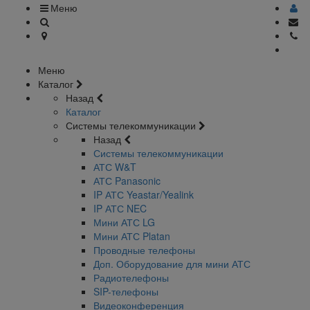
Меню
Меню
Каталог
Назад
Каталог
Системы телекоммуникации
Назад
Системы телекоммуникации
АТС W&T
АТС Panasonic
IP АТС Yeastar/Yealink
IP АТС NEC
Мини АТС LG
Мини АТС Platan
Проводные телефоны
Доп. Оборудование для мини АТС
Радиотелефоны
SIP-телефоны
Видеоконференция