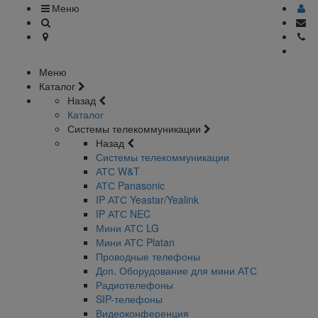
Меню
Меню
Каталог
Назад
Каталог
Системы телекоммуникации
Назад
Системы телекоммуникации
АТС W&T
АТС Panasonic
IP АТС Yeastar/Yealink
IP АТС NEC
Мини АТС LG
Мини АТС Platan
Проводные телефоны
Доп. Оборудование для мини АТС
Радиотелефоны
SIP-телефоны
Видеоконференция