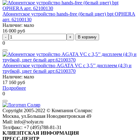
Абонентское устройство hands-free (белый цвет) bpt OPHERA
арт. 62100130
Наличие: мало
16 000
руб
В корзину
0
Абонентское устройство AGATA VC c 3,5’’ дисплеем (4:3) и
трубкой, цвет белый арт.62100370
Наличие: мало
17 160
руб
Подробнее
0
Сopyright 2005-2022 © Компания Солярис
Москва, ул.Большая Новодмитровская 49
Mail: info@solyar.ru
Тел/факс: +7 (495)788-81-31
КЛИЕНТСКАЯ ИНФОРМАЦИЯ
ПРЕСС-ЦЕНТР