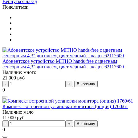
Вернуться назад
Поделиться:
Абонентское устройство MITHO hands-free с цветным
сенсорным 4,3" дисплеем, цвет чёрный лак арт. 62117600
Наличие: много
21 000
руб
В корзину
0
Комплект встроенной установки монитора (опция) 1760/61
Наличие: мало
11 000
руб
В корзину
0