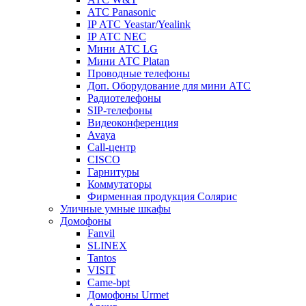
АТС Panasonic
IP АТС Yeastar/Yealink
IP АТС NEC
Мини АТС LG
Мини АТС Platan
Проводные телефоны
Доп. Оборудование для мини АТС
Радиотелефоны
SIP-телефоны
Видеоконференция
Avaya
Call-центр
CISCO
Гарнитуры
Коммутаторы
Фирменная продукция Солярис
Уличные умные шкафы
Домофоны
Fanvil
SLINEX
Tantos
VISIT
Came-bpt
Домофоны Urmet