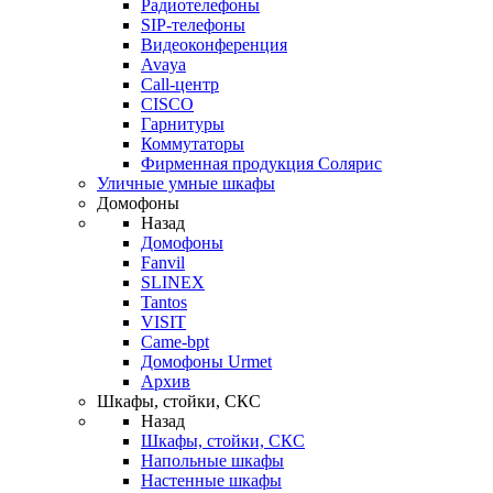
Радиотелефоны
SIP-телефоны
Видеоконференция
Avaya
Call-центр
CISCO
Гарнитуры
Коммутаторы
Фирменная продукция Солярис
Уличные умные шкафы
Домофоны
Назад
Домофоны
Fanvil
SLINEX
Tantos
VISIT
Came-bpt
Домофоны Urmet
Архив
Шкафы, стойки, СКС
Назад
Шкафы, стойки, СКС
Напольные шкафы
Настенные шкафы