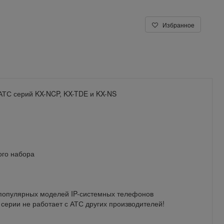
Избранное
АТС серий KX-NCP, KX-TDE и KX-NS
ого набора
 популярных моделей IP-системных телефонов
серии не работает с АТС других производителей!