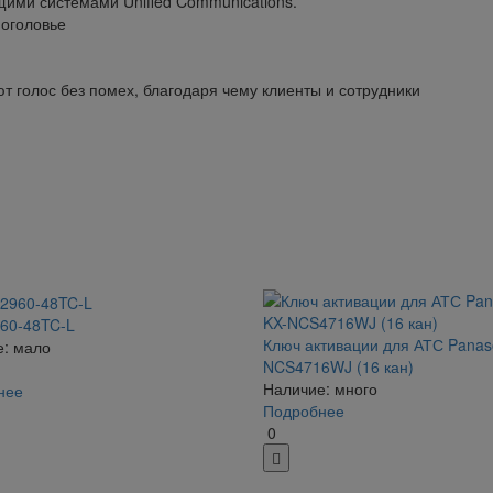
ими системами Unified Communications.
 оголовье
голос без помех, благодаря чему клиенты и сотрудники
60-48TC-L
Ключ активации для АТС Panas
: мало
NCS4716WJ (16 кан)
Наличие: много
нее
Подробнее
0