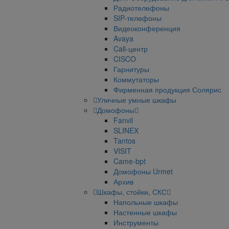
Радиотелефоны
SIP-телефоны
Видеоконференция
Avaya
Call-центр
CISCO
Гарнитуры
Коммутаторы
Фирменная продукция Солярис
Уличные умные шкафы
Домофоны
Fanvil
SLINEX
Tantos
VISIT
Came-bpt
Домофоны Urmet
Архив
Шкафы, стойки, СКС
Напольные шкафы
Настенные шкафы
Инструменты