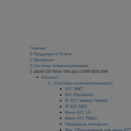
Главная
Продукция и Услуги
Продукция
Системы телекоммуникации
Jabra US Voice 150 duo (1599-829-209)
Каталог
Системы телекоммуникации
АТС W&T
АТС Panasonic
IP АТС Yeastar/Yealink
IP АТС NEC
Мини АТС LG
Мини АТС Platan
Проводные телефоны
Доп. Оборудование для мини АТ