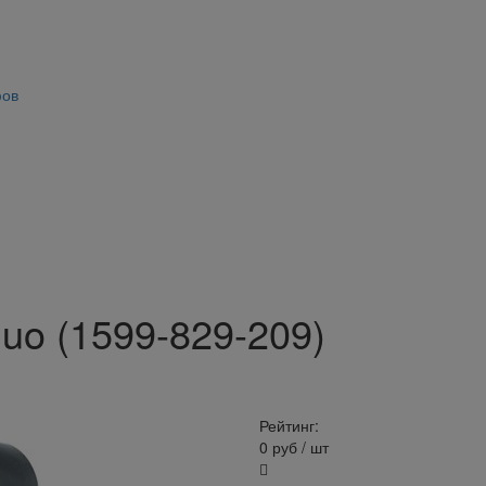
фов
duo (1599-829-209)
Рейтинг:
0
руб
/ шт