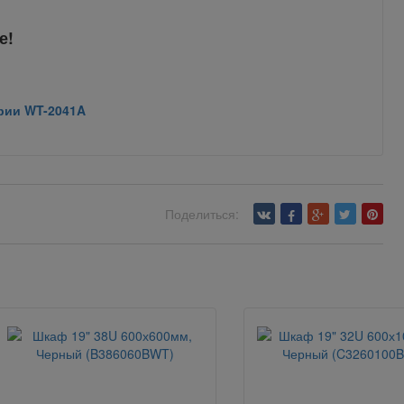
е!
рии WT-2041A
Поделиться: