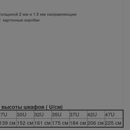
 толщиной 2 мм и 1.5 мм направляющие
2 картонные коробки
 высоты шкафов ( U/см)
27U
30U
32U
35U
37U
42U
47U
139 см
152 см
161 см
175 см
184 см
206 см
225 см