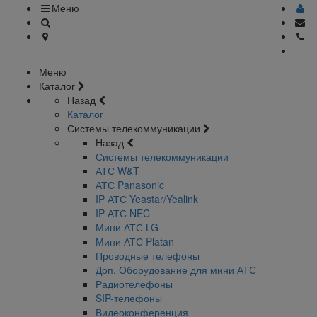
Меню
Меню
Каталог
Назад
Каталог
Системы телекоммуникации
Назад
Системы телекоммуникации
АТС W&T
АТС Panasonic
IP АТС Yeastar/Yealink
IP АТС NEC
Мини АТС LG
Мини АТС Platan
Проводные телефоны
Доп. Оборудование для мини АТС
Радиотелефоны
SIP-телефоны
Видеоконференция