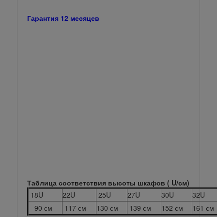
Гарантия 12 месяцев
Таблица соответствия высоты шкафов ( U/см)
18U
22U
25U
27U
30U
32U
90 см
117 см
130 см
139 см
152 см
161 см