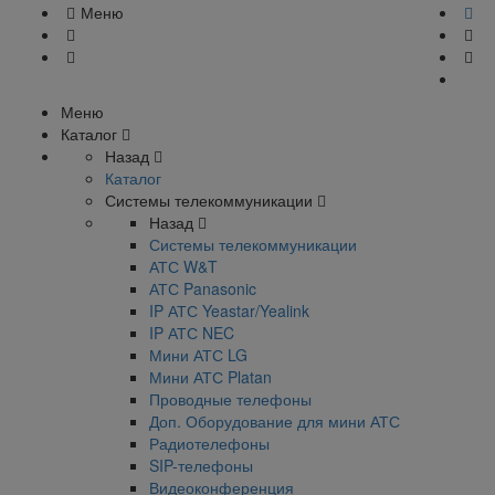
Меню
Меню
Каталог
Назад
Каталог
Системы телекоммуникации
Назад
Системы телекоммуникации
АТС W&T
АТС Panasonic
IP АТС Yeastar/Yealink
IP АТС NEC
Мини АТС LG
Мини АТС Platan
Проводные телефоны
Доп. Оборудование для мини АТС
Радиотелефоны
SIP-телефоны
Видеоконференция