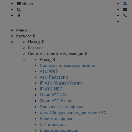
Меню
Меню
Каталог
Назад
Каталог
Системы телекоммуникации
Назад
Системы телекоммуникации
АТС W&T
АТС Panasonic
IP АТС Yeastar/Yealink
IP АТС NEC
Мини АТС LG
Мини АТС Platan
Проводные телефоны
Доп. Оборудование для мини АТС
Радиотелефоны
SIP-телефоны
Видеоконференция