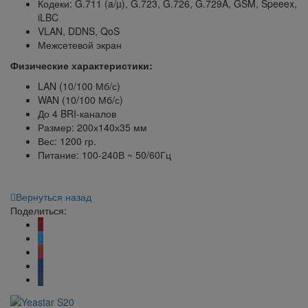
Кодеки: G.711 (a/µ), G.723, G.726, G.729A, GSM, Speeex,
iLBC
VLAN, DDNS, QoS
Межсетевой экран
Физические характеристики:
LAN (10/100 Мб/с)
WAN (10/100 Мб/с)
До 4 BRI-каналов
Размер: 200х140х35 мм
Вес: 1200 гр.
Питание: 100-240В ~ 50/60Гц
Вернуться назад
Поделиться: