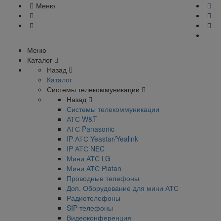
Меню
Меню
Каталог
Назад
Каталог
Системы телекоммуникации
Назад
Системы телекоммуникации
АТС W&T
АТС Panasonic
IP АТС Yeastar/Yealink
IP АТС NEC
Мини АТС LG
Мини АТС Platan
Проводные телефоны
Доп. Оборудование для мини АТС
Радиотелефоны
SIP-телефоны
Видеоконференция