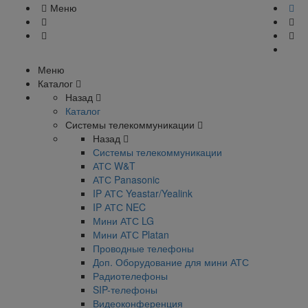
Меню
Меню
Каталог
Назад
Каталог
Системы телекоммуникации
Назад
Системы телекоммуникации
АТС W&T
АТС Panasonic
IP АТС Yeastar/Yealink
IP АТС NEC
Мини АТС LG
Мини АТС Platan
Проводные телефоны
Доп. Оборудование для мини АТС
Радиотелефоны
SIP-телефоны
Видеоконференция