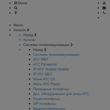
Меню
Меню
Каталог
Назад
Каталог
Системы телекоммуникации
Назад
Системы телекоммуникации
АТС W&T
АТС Panasonic
IP АТС Yeastar/Yealink
IP АТС NEC
Мини АТС LG
Мини АТС Platan
Проводные телефоны
Доп. Оборудование для мини АТС
Радиотелефоны
SIP-телефоны
Видеоконференция