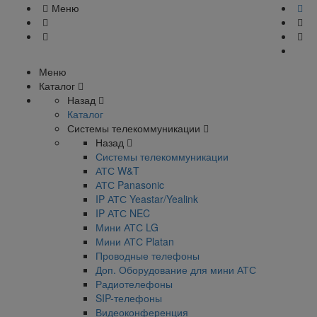
Меню
Меню
Каталог
Назад
Каталог
Системы телекоммуникации
Назад
Системы телекоммуникации
АТС W&T
АТС Panasonic
IP АТС Yeastar/Yealink
IP АТС NEC
Мини АТС LG
Мини АТС Platan
Проводные телефоны
Доп. Оборудование для мини АТС
Радиотелефоны
SIP-телефоны
Видеоконференция