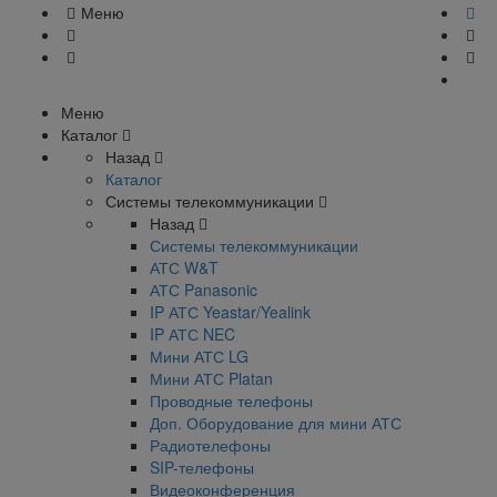
Меню
Меню
Каталог
Назад
Каталог
Системы телекоммуникации
Назад
Системы телекоммуникации
АТС W&T
АТС Panasonic
IP АТС Yeastar/Yealink
IP АТС NEC
Мини АТС LG
Мини АТС Platan
Проводные телефоны
Доп. Оборудование для мини АТС
Радиотелефоны
SIP-телефоны
Видеоконференция