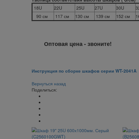
18U
22U
25U
27U
30U
3
90 см
117 см
130 см
139 см
152 см
1
Оптовая цена - звоните!
Инструкция по сборке шкафов серии WT-2041A
Вернуться назад
Поделиться: