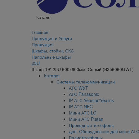
Каталог
Главная
Продукция и Услуги
Продукция
Шкафы, стойки, СКС
Напольные шкафы
25U
Шкаф 19" 25U 600х600мм. Серый (B256060GWT)
Каталог
Системы телекоммуникации
АТС W&T
АТС Panasonic
IP АТС Yeastar/Yealink
IP АТС NEC
Мини АТС LG
Мини АТС Platan
Проводные телефоны
Доп. Оборудование для мини АТ
Радиотелефоны