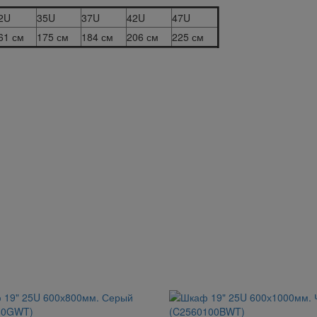
2U
35U
37U
42U
47U
61 см
175 см
184 см
206 см
225 см