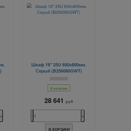
м.
Шкаф 19" 25U 600х800мм.
)
Серый (B256080GWT)
В наличии
28 641
руб
В КОРЗИНУ