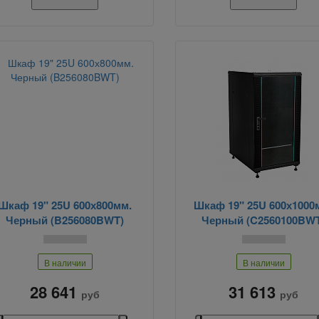
Шкаф 19" 25U 600х800мм.
Шкаф 19" 25U 600х1000
Черный (B256080BWT)
Черный (C2560100BW
В наличии
В наличии
28 641
31 613
руб
руб