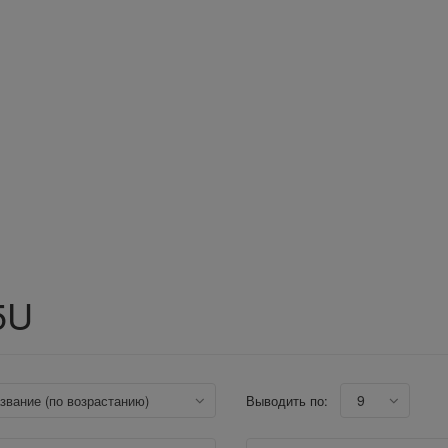
5U
9
азвание (по возрастанию)
Выводить по: