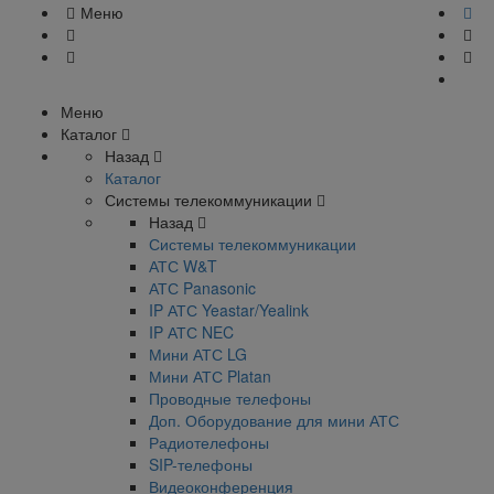
Меню
Меню
Каталог
Назад
Каталог
Системы телекоммуникации
Назад
Системы телекоммуникации
АТС W&T
АТС Panasonic
IP АТС Yeastar/Yealink
IP АТС NEC
Мини АТС LG
Мини АТС Platan
Проводные телефоны
Доп. Оборудование для мини АТС
Радиотелефоны
SIP-телефоны
Видеоконференция